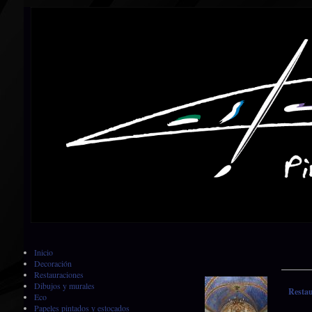
Inicio
Decoración
Restauraciones
Dibujos y murales
Restau
Eco
Papeles pintados y estocados