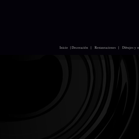
|
|
|
Inicio
Decoración
Restauraciones
Dibujos y 