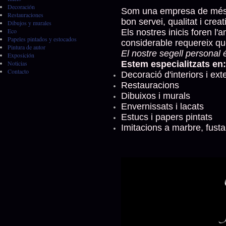
Decoración
Som una empresa de més de
Restauraciones
bon servei, qualitat i creati
Dibujos y murales
Eco
Els nostres inicis foren l
Papeles pintados y estocados
considerable requereix q
Pintura de autor
El nostre segell personal é
Exposición
Noticias
Estem especialitzats en:
Contacto
Decoració d'interiors i ext
Restauracions
Dibuixos i murals
Envernissats i lacats
Estucs i papers pintats
Imitacions a marbre, fust