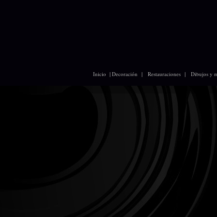
|
|
|
Inicio
Decoración
Restauraciones
Dibujos y 