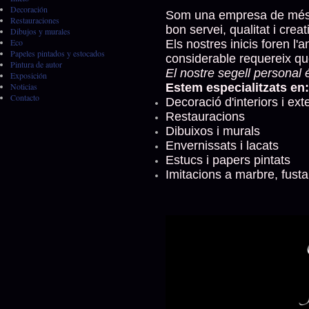
Decoración
Som una empresa de més de
Restauraciones
bon servei, qualitat i creati
Dibujos y murales
Eco
Els nostres inicis foren l
Papeles pintados y estocados
considerable requereix q
Pintura de autor
El nostre segell personal é
Exposición
Noticias
Estem especialitzats en:
Contacto
Decoració d'interiors i ext
Restauracions
Dibuixos i murals
Envernissats i lacats
Estucs i papers pintats
Imitacions a marbre, fust